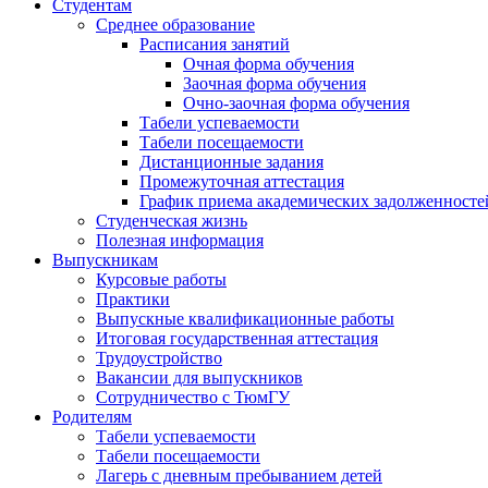
Студентам
Среднее образование
Расписания занятий
Очная форма обучения
Заочная форма обучения
Очно-заочная форма обучения
Табели успеваемости
Табели посещаемости
Дистанционные задания
Промежуточная аттестация
График приема академических задолженносте
Студенческая жизнь
Полезная информация
Выпускникам
Курсовые работы
Практики
Выпускные квалификационные работы
Итоговая государственная аттестация
Трудоустройство
Вакансии для выпускников
Сотрудничество с ТюмГУ
Родителям
Табели успеваемости
Табели посещаемости
Лагерь с дневным пребыванием детей