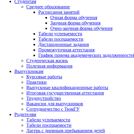
Студентам
Среднее образование
Расписания занятий
Очная форма обучения
Заочная форма обучения
Очно-заочная форма обучения
Табели успеваемости
Табели посещаемости
Дистанционные задания
Промежуточная аттестация
График приема академических задолженносте
Студенческая жизнь
Полезная информация
Выпускникам
Курсовые работы
Практики
Выпускные квалификационные работы
Итоговая государственная аттестация
Трудоустройство
Вакансии для выпускников
Сотрудничество с ТюмГУ
Родителям
Табели успеваемости
Табели посещаемости
Лагерь с дневным пребыванием детей